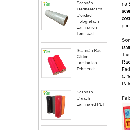
Scannán
na S
Trédhearcach
scan
Ciorclach
cosm
Holografach
ghó
Lamination
Teirmeach
Son
Dath
Scannán Red
Tiús
Glitter
Rao
Lamination
Teirmeach
Fad:
Cin
Patr
Scannán
Fei
Cruach
Laminated PET