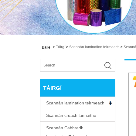
>
Táirgí
>
Scannán lamination teirmeach
>
Scannán
Baile
TÁIRGÍ
Scannán lamination teirmeach
Scannán cruach lannaithe
Scannán Cabhradh