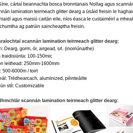
íne, cártaí beannachta bosca bronntanais Nollag agus scannán pa
nán lamination teirmeach glitter dearg a úsáid freisin le hagha
aidí agus maisiú cartán eile, níos éasca le custaiméirí a mheal
chumtha ag patrúin saincheaptha freisin.
raíochtaí scannán lamination teirmeach glitter dearg:
: Dearg, gorm, ór, airgead, srl. (inoiriúnaithe)
 traidisiúnta: 100-150mic
n leithead: 250mm-1600mm
 500-6000m / toirt
eál: Trédhearcach, aluminized, péinteáilte
ún stíl: Customizable
dhmchlár scannán lamination teirmeach glitter dearg: