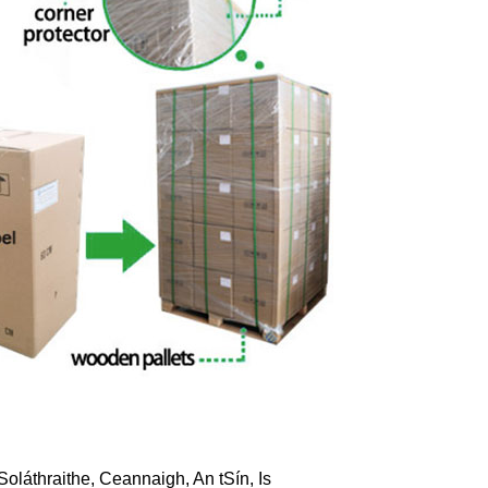
oláthraithe, Ceannaigh, An tSín, Is