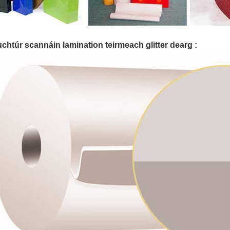
uchtúr scannáin lamination teirmeach glitter dearg :