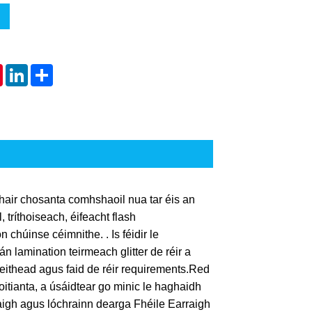
tsApp
Pinterest
LinkedIn
Share
air chosanta comhshaoil ​​nua tar éis an
 tríthoiseach, éifeacht flash
 chúinse céimnithe. . Is féidir le
lamination teirmeach glitter de réir a
leithead agus faid de réir requirements.Red
itianta, a úsáidtear go minic le haghaidh
aigh agus lóchrainn dearga Fhéile Earraigh