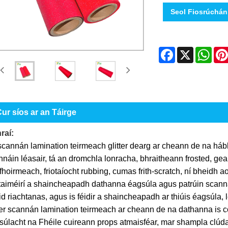
Seol Fiosrúchán
Facebook
X
Wha
ur síos ar an Táirge
raí:
scannán lamination teirmeach glitter dearg ar cheann de na hábh
náin léasair, tá an dromchla lonracha, bhraitheann frosted, geal,
hoirmeach, friotaíocht rubbing, cumas frith-scratch, ní bheidh aon
taiméirí a shaincheapadh dathanna éagsúla agus patrúin scannán 
d riachtanas, agus is féidir a shaincheapadh ar thiúis éagsúla, 
ter scannán lamination teirmeach ar cheann de na dathanna is co
súlacht na Fhéile cuireann props atmaisféar, mar shampla clúd