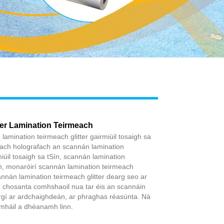
Live
er Lamination Teirmeach
lamination teirmeach glitter gairmiúil tosaigh sa
meach holografach an scannán lamination
miúil tosaigh sa tSín, scannán lamination
h, monaróirí scannán lamination teirmeach
annán lamination teirmeach glitter dearg seo ar
chosanta comhshaoil ​​nua tar éis an scannáin
áirgí ar ardchaighdeán, ar phraghas réasúnta. Ná
gmháil a dhéanamh linn.