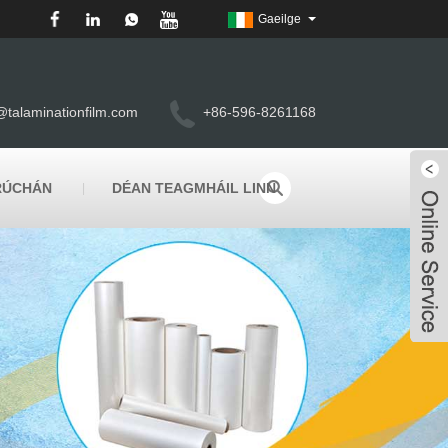
Gaeilge
@talaminationfilm.com
+86-596-8261168
RÚCHÁN
DÉAN TEAGMHÁIL LINN