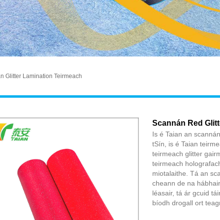
 Glitter Lamination Teirmeach
Scannán Red Glitt
Is é Taian an scannán 
tSín, is é Taian teir
teirmeach glitter gair
teirmeach holografac
miotalaithe. Tá an sc
cheann de na hábhair 
léasair, tá ár gcuid t
bíodh drogall ort tea