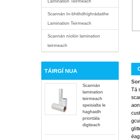
Lamination Teirmeach
Scannán In-bhithdhíghrádaithe
Lamination Teirmeach
Scannán níolón lamination
teirmeach
C
TÁIRGÍ NUA
Son
Scannán
Tá 
lamination
scan
teirmeach
aonf
speisialta le
haghaidh
cus
priontála
gcui
digiteach
glit
éag