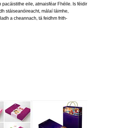
cáistithe eile, atmaisféar Fhéile. Is féidir
idh stáiseanóireacht, málaí láimhe,
ladh a cheannach, tá feidhm frith-